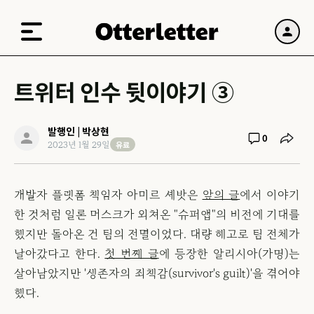
트위터 인수 뒷이야기 ③
발행인 | 박상현
0
유료
2023년 1월 29일
개발자 플랫폼 책임자 아미르 셰밧은
앞의 글
에서 이야기
한 것처럼 일론 머스크가 외쳐온 "슈퍼앱"의 비전에 기대를
했지만 돌아온 건 팀의 전멸이었다. 대량 해고로 팀 전체가
날아갔다고 한다.
첫 번째 글
에 등장한 알리시아(가명)는
살아남았지만 '생존자의 죄책감(survivor's guilt)'을 겪어야
했다.