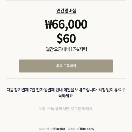
연간 멤버십
₩
66,000
$
60
월간 요금 대비 17% 저렴
유료 구독하기
다음 정기결제 7일 전 자동결제 안내 메일을 보내드립니다. 걱정 없이 유료 구
독하세요.
이미 구독 중이시면
로그인
하세요
Powered by
Bluedot
, Partner of
BluedotAI