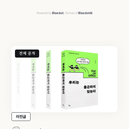
Powered by
Bluedot
, Partner of
BluedotAI
전체 공개
이전글