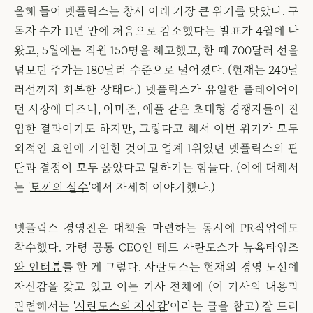
올해 들어 넷플릭스는 창사 이래 가장 큰 위기를 맞았다. 구
독자 수가 11년 만에 처음으로 감소했다는 발표가 4월에 나
왔고, 5월에는 직원 150명을 해고했고, 한 때 700달러 선을
넘보던 주가는 180달러 수준으로 떨어졌다. (현재는 240달
러선까지 회복한 상태다.) 넷플릭스가 유일한 플레이어이
던 시장에 디즈니, 아마존, 애플 같은 초대형 경쟁자들이 진
입한 결과이기도 하지만, 그렇다고 해서 이번 위기가 모두
외적인 요인에 기인한 것이고 업계 1위였던 넷플릭스의 판
단과 결정이 모두 옳았다고 말하기는 힘들다. (이에 대해서
는 '
토끼의 실수
'에서 자세히 이야기했다.)
넷플릭스 경영진은 대책을 마련하는 동시에 PR작업에도
착수했다. 가령 공동 CEO인 테드 사란도스가
뉴욕타임즈
와 인터뷰
를 한 게 그렇다. 사란도스는 현재의 경영 노선에
자신감을 갖고 있고 이는 기사 전체에 (이 기사의 내용과
관련해서는 '
사란도스의 자신감
'이라는 글을 참고) 잘 드러