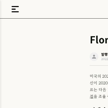
Flo
발행
202
미국의 20
신이 20
프는 다음
점
을 조율