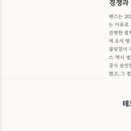
경쟁과
펜스는 2
는 이유로
진행한 절
에 요식 
끊임없이 
스 역시 
공식 승인한
했고, 그 
테