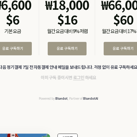
₩
6,600
₩
18,000
₩
66,0
$
6
$
16
$
60
기본 요금
월간 요금 대비 9% 저렴
월간 요금 대비 17%
유료 구독하기
유료 구독하기
유료 구독하기
다음 정기결제 7일 전 자동결제 안내 메일을 보내드립니다. 걱정 없이 유료 구독하세요
이미 구독 중이시면
로그인
하세요
Powered by
Bluedot
, Partner of
BluedotAI