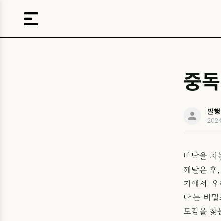
중독
발행
202
바닥을 치
깨달은 후,
기에서 우
다'는 비
도감을 찾는