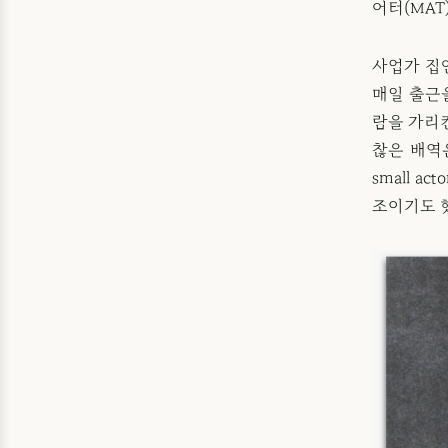
어터(MAT
사업가 집
매일 출근을
람을 가리
찮은 배역은 없
small 
조이기도 