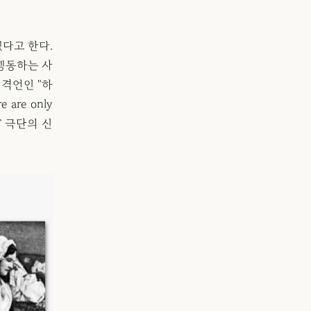
다고 한다.
 행동하는 사
격언인 "하
 are only
T 극단의 신