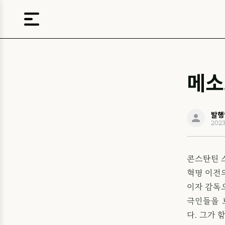
메소
발행
2023
콘스탄틴 
혁명 이전
이자 감독
극인들을 
다. 그가