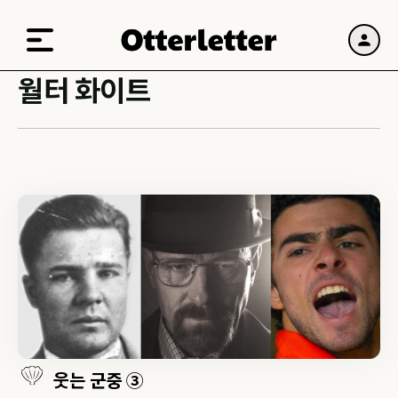
월터 화이트
웃는 군중 ③