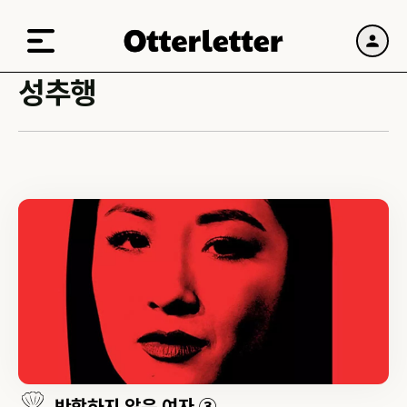
성추행
반항하지 않은 여자 ③