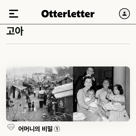
고아
어머니의 비밀 ①