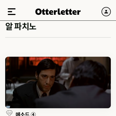
알 파치노
메소드 ④