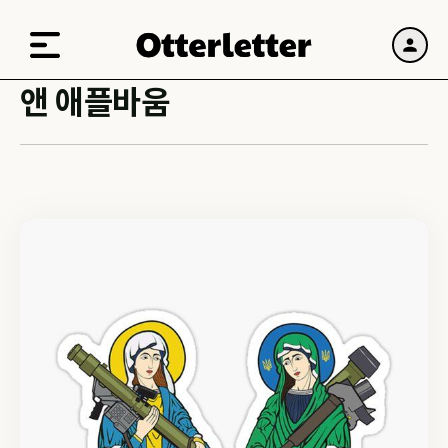
앤 애플바움