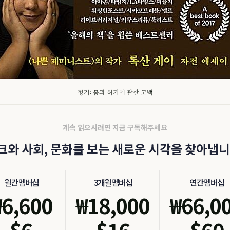
헝거: 몸과 허기에 관한 고백
계속 읽으시려면 지금 구독해주세요
크와 사회, 문화를 보는 새로운 시각을 찾아냅니
월간 멤버십
3개월 멤버십
연간 멤버십
₩
6,600
₩
18,000
₩
66,0