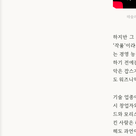
테슬라
하지만 그
‘작품’이
는 경영 
하기 전에
악은 잡스
도 워즈니악
기술 업종
시 창업자
드와 모리
킨 사람은
해도 과언이