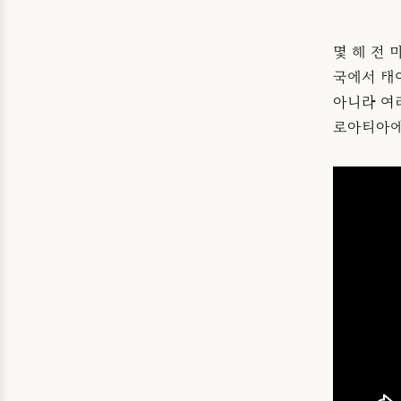
몇 해 전 
국에서 태
아니라 여
로아티아에