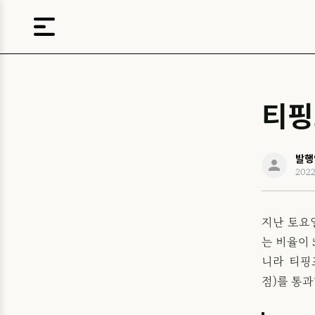
티핑
발행
202
지난 토요일
는 비율이
니라 티핑포
점)를 통과