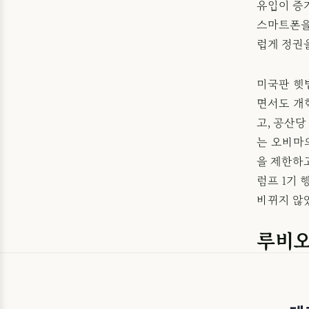
유입이 증
스마트폰을
럽게 정권을
미국판 햇
면서도 개
고, 공산당
는 오바마
을 제한하
럼프 1기
바뀌지 않
루비오