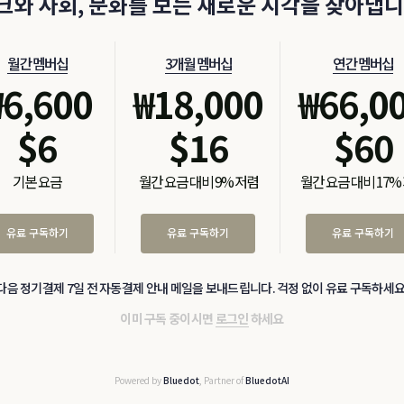
크와 사회, 문화를 보는 새로운 시각을 찾아냅니
월간 멤버십
3개월 멤버십
연간 멤버십
₩
6,600
₩
18,000
₩
66,0
$
6
$
16
$
60
기본 요금
월간 요금 대비 9% 저렴
월간 요금 대비 17%
유료 구독하기
유료 구독하기
유료 구독하기
다음 정기결제 7일 전 자동결제 안내 메일을 보내드립니다. 걱정 없이 유료 구독하세요
이미 구독 중이시면
로그인
하세요
Powered by
Bluedot
, Partner of
BluedotAI