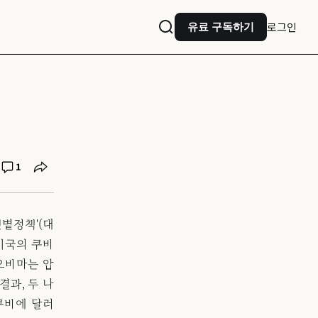
로그인
유료 구독하기
1
볕정책'(대
미국의 쿠바
오바마는 압
결과, 두 나
쿠바에 달러