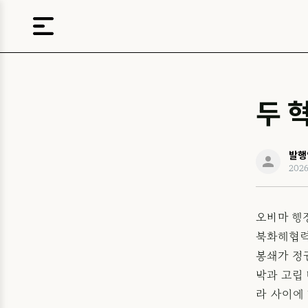
두 
발행
202
오바마 행
북화해협력
봉쇄가 정
박과 고립 
라 사이에