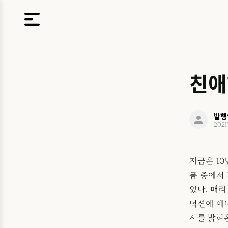
친애
발행
202
지금은 1
품 중에서
있다. 매리
덕션에 애
사를 밝혀