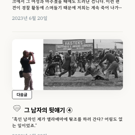
크에서 그 여성과 마주쳤을 때에도 드러난 겁니다. 이런 편
견이 경찰 활동에 스며들기 때문에 저희는 계속 죽어 나가는
거죠."
2023년 6월 20일
다음글
그 남자의 뒷얘기 ④
"흑인 남자인 제가 앨라배마에 탐조를 하러 간다? 어림도 없
는 일이었죠."