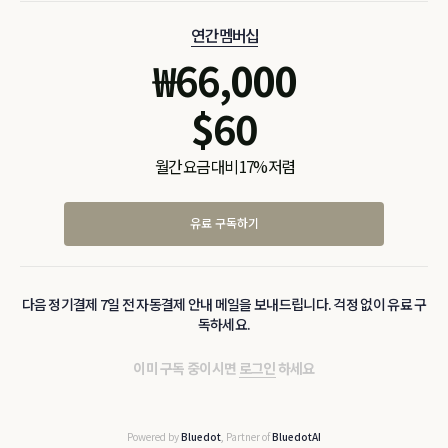
연간 멤버십
₩
66,000
$
60
월간 요금 대비 17% 저렴
유료 구독하기
다음 정기결제 7일 전 자동결제 안내 메일을 보내드립니다. 걱정 없이 유료 구
독하세요.
이미 구독 중이시면
로그인
하세요
Powered by
Bluedot
, Partner of
BluedotAI