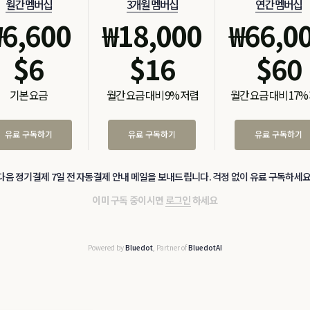
월간 멤버십
3개월 멤버십
연간 멤버십
₩
6,600
₩
18,000
₩
66,0
$
6
$
16
$
60
기본 요금
월간 요금 대비 9% 저렴
월간 요금 대비 17%
유료 구독하기
유료 구독하기
유료 구독하기
다음 정기결제 7일 전 자동결제 안내 메일을 보내드립니다. 걱정 없이 유료 구독하세요
이미 구독 중이시면
로그인
하세요
Powered by
Bluedot
, Partner of
BluedotAI