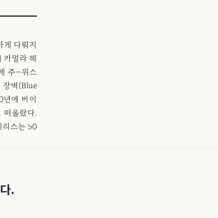
하게 다뤄지
서 카멀라 해
세 주—위스
벽(Blue
20년에 바이
 떠올랐다.
리스는 50
다.