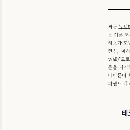
최근
뉴욕
는 여론 조
리스가 도
컨신, 미
Wall)"
든을 지지
바이든이 
퍼센트 대
테