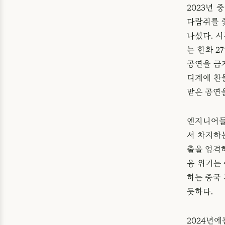
2023년
다람쥐를 
나섰다. 
는 한화 
공연을 금
디계에 찬
받은 공연을
엔지니어들
서 차지하는
출을 엄격하
융 위기는 
하는 중국
듯하다.
2024년에