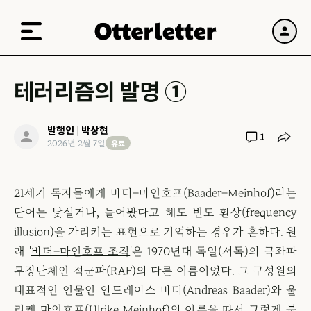
테러리즘의 발명 ①
발행인 | 박상현
1
유료
2026년 2월 7일
21세기 독자들에게 바더–마인호프(Baader–Meinhof)라는
단어는 낯설거나, 들어봤다고 해도 빈도 환상(frequency
illusion)을 가리키는 표현으로 기억하는 경우가 흔하다. 원
래 '
바더–마인호프 조직
'은 1970년대 독일(서독)의 극좌파
무장단체인 적군파(RAF)의 다른 이름이었다. 그 구성원의
대표적인 인물인 안드레아스 바더(Andreas Baader)와 울
리케 마인호프(Ulrike Meinhof)의 이름을 따서 그렇게 불