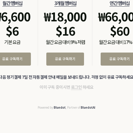
월간 멤버십
3개월 멤버십
연간 멤버십
₩
6,600
₩
18,000
₩
66,0
$
6
$
16
$
60
기본 요금
월간 요금 대비 9% 저렴
월간 요금 대비 17%
유료 구독하기
유료 구독하기
유료 구독하기
다음 정기결제 7일 전 자동결제 안내 메일을 보내드립니다. 걱정 없이 유료 구독하세요
이미 구독 중이시면
로그인
하세요
Powered by
Bluedot
, Partner of
BluedotAI