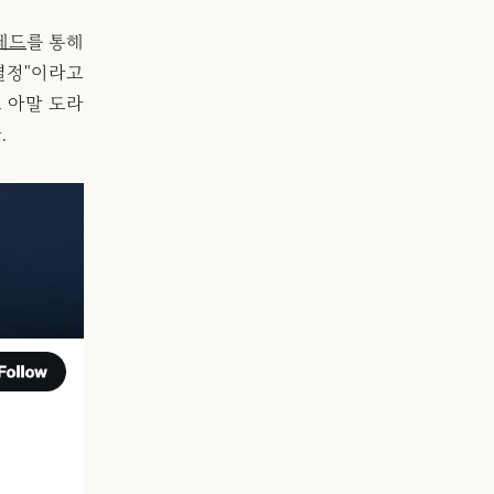
레드
를 통해
결정"이라고
 아말 도라
.