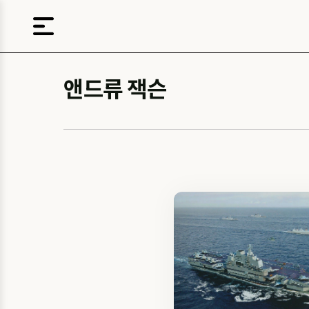
앤드류 잭슨