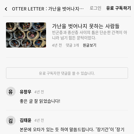
로그인
유료 구독하기
chevron_left
OTTER LETTER : 가난을 벗어나지 못하는 사람들
가난을 벗어나지 못하는 사람들
빈곤층과 중산층 사이의 틈은 단순한 간격이 아
니라 넘기 힘든 문턱이었다.
4년 전
댓글
3
개
원글보기
유료 구독자만 댓글을 쓸 수 있습니다.
유
유창우
4년 전
좋은 글 잘 읽었습니다!
김
김태윤
4년 전
본문에 오타가 있는 듯 하여 말씀드립니다. '장기간'이 '장기