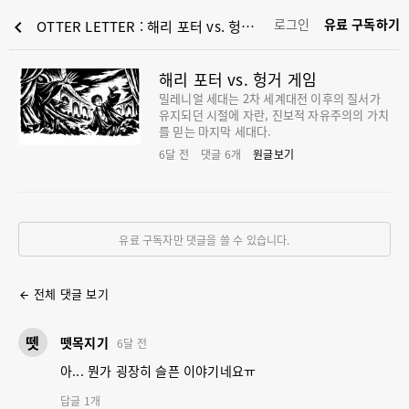
로그인
유료 구독하기
chevron_left
OTTER LETTER : 해리 포터 vs. 헝거 게임
해리 포터 vs. 헝거 게임
밀레니얼 세대는 2차 세계대전 이후의 질서가
유지되던 시절에 자란, 진보적 자유주의의 가치
를 믿는 마지막 세대다.
6달 전
댓글
6
개
원글보기
유료 구독자만 댓글을 쓸 수 있습니다.
전체 댓글 보기
arrow_back
뗏
뗏목지기
6달 전
아... 뭔가 굉장히 슬픈 이야기네요ㅠ
답글
1
개