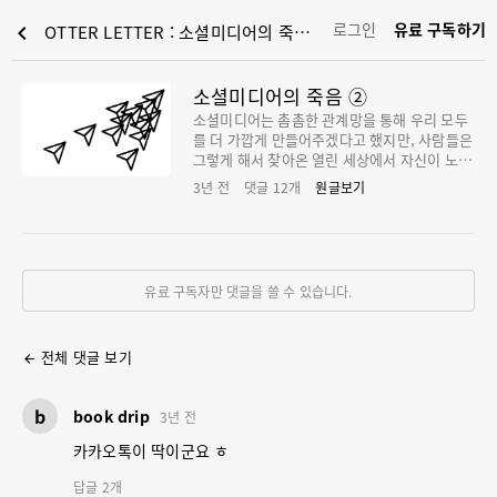
로그인
유료 구독하기
chevron_left
OTTER LETTER : 소셜미디어의 죽음 ②
소셜미디어의 죽음 ②
소셜미디어는 촘촘한 관계망을 통해 우리 모두
를 더 가깝게 만들어주겠다고 했지만, 사람들은
그렇게 해서 찾아온 열린 세상에서 자신이 노출
되는 것에 관심이 없다.
3년 전
댓글
12
개
원글보기
유료 구독자만 댓글을 쓸 수 있습니다.
전체 댓글 보기
arrow_back
b
book drip
3년 전
카카오톡이 딱이군요 ㅎ
답글
2
개