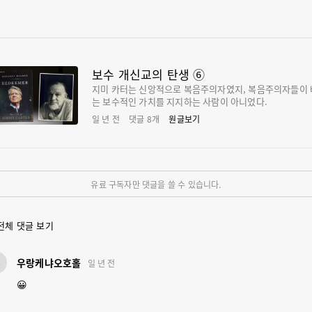
보수 개신교의 탄생 ⑥
지미 카터는 신앙적으로 복음주의자였지, 복음주의자들이
는 보수적인 가치를 지지하는 사람이 아니었다.
일 년 전
댓글
8
개
원글보기
유료 구독자만 댓글을 쓸 수 있습니다.
전체 댓글 보기
우
우랑케냐오호홀
일 년 전
😀