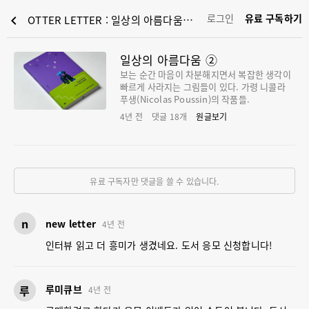
로그인
유료 구독하기
chevron_left
OTTER LETTER : 일상의 아름다움 ②
일상의 아름다움 ②
보는 순간 마음이 차분해지면서 복잡한 생각이
빠르게 사라지는 그림들이 있다. 가령 니콜라
푸생(Nicolas Poussin)의 작품들.
4년 전
댓글
18
개
원글보기
유료 구독자만 댓글을 쓸 수 있습니다.
n
new letter
4년 전
인터뷰 읽고 더 흥미가 생겼네요. 도서 응모 신청합니다!
루
루미큐브
4년 전