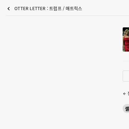
chevron_left
OTTER LETTER : 트럼프 / 매트릭스
arrow_back