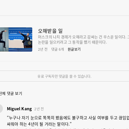
오해받을 일
머스크의 나치 경례가 오해라고 감싸는 건 우스운 일이다. 
논란을 일으키려고 그 동작을 했기 때문이다.
2년 전
댓글
6
개
원글보기
유료 구독자만 댓글을 쓸 수 있습니다.
전체 댓글 보기
M
Miguel Kang
2년 전
“누구나 자기 눈으로 똑똑히 봤음에도 불구하고 사실 여부를 두고 끊임
싸워야 하는 4년이 될 거라는 말이다.”