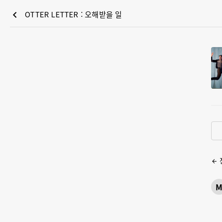
chevron_left
OTTER LETTER : 오해받을 일
arrow_back