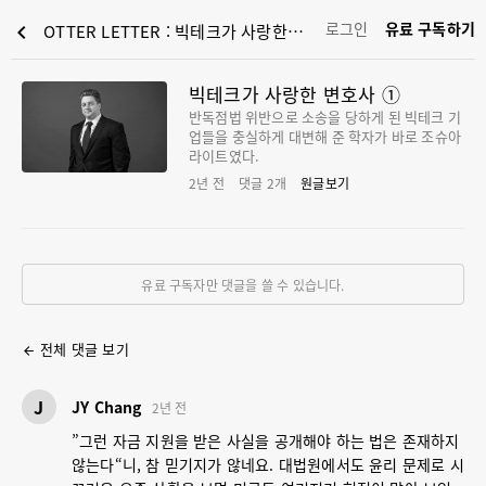
로그인
유료 구독하기
chevron_left
OTTER LETTER : 빅테크가 사랑한 변호사 ①
빅테크가 사랑한 변호사 ①
반독점법 위반으로 소송을 당하게 된 빅테크 기
업들을 충실하게 대변해 준 학자가 바로 조슈아
라이트였다.
2년 전
댓글
2
개
원글보기
유료 구독자만 댓글을 쓸 수 있습니다.
전체 댓글 보기
arrow_back
J
JY Chang
2년 전
”그런 자금 지원을 받은 사실을 공개해야 하는 법은 존재하지
않는다“니, 참 믿기지가 않네요. 대법원에서도 윤리 문제로 시