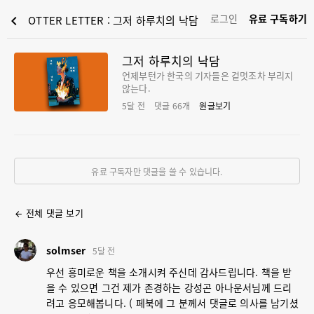
로그인
유료 구독하기
chevron_left
OTTER LETTER : 그저 하루치의 낙담
그저 하루치의 낙담
언제부턴가 한국의 기자들은 겉멋조차 부리지
않는다.
5달 전
댓글
66
개
원글보기
유료 구독자만 댓글을 쓸 수 있습니다.
전체 댓글 보기
arrow_back
s
solmser
5달 전
우선 흥미로운 책을 소개시켜 주신데 감사드립니다. 책을 받
을 수 있으면 그건 제가 존경하는 강성곤 아나운서님께 드리
려고 응모해봅니다. ( 페북에 그 분께서 댓글로 의사를 남기셨