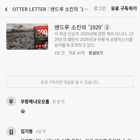
로그인
유료 구독하기
chevron_left
OTTER LETTER : 앤드루 소킨의 '1929' ②
앤드루 소킨의 '1929' ②
이 책은 단순히 1929년에 관한 책이 아니다. 19
29년의 패턴이 2026년과 어떻게 공명하는지를
날카롭게 포착하고 있다.
2달 전
댓글
40
개
원글보기
유료 구독자만 댓글을 쓸 수 있습니다.
우
우랑케냐오오홀
한 달 전
😀
김
김기동
2달 전